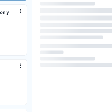
con y
a