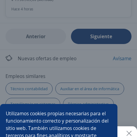
Hace 4 horas
Anterior
Siguiente
Nuevas ofertas de empleo
Avísame
Empleos similares
Técnico contabilidad
Auxiliar en el área de informática
Tecnólogo/a en sistemas
Técnico administrativo
Utilizamos cookies propias necesarias para el
Pasante de sistemas
Analista de datos
funcionamiento correcto y personalización del
sitio web. También utilizamos cookies de
Practicante recursos humanos
Auxiliar de cocina
terceros para fines analíticos y mostrarte