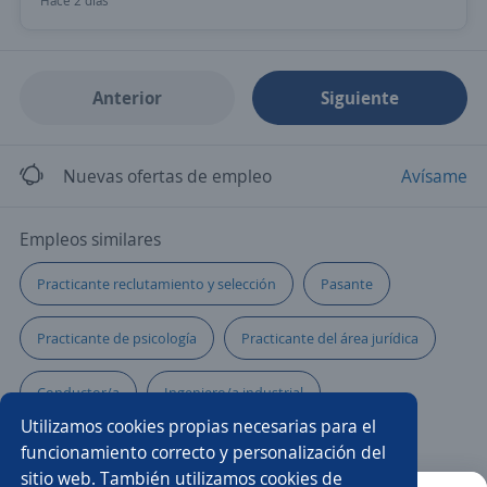
Hace 2 días
Anterior
Siguiente
Nuevas ofertas de empleo
Avísame
Empleos similares
Practicante reclutamiento y selección
Pasante
Practicante de psicología
Practicante del área jurídica
Conductor/a
Ingeniero/a industrial
Utilizamos cookies propias necesarias para el
Auxiliar reclutamiento
Auxiliar técnico
funcionamiento correcto y personalización del
sitio web. También utilizamos cookies de