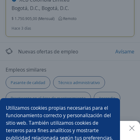
Bogotá, D.C., Bogotá, D.C.
$ 1.750.905,00 (Mensual)
Remoto
Hace 3 días
Nuevas ofertas de empleo
Avísame
Empleos similares
Pasante de calidad
Técnico administrativo
Practicante en el área de mantenimiento
Aprendiz
Utilizamos cookies propias necesarias para el
Aprendiz etapa productiva
Técnico/a en sistemas
funcionamiento correcto y personalización del
sitio web. También utilizamos cookies de
Administrativas
Pasante administrativo
terceros para fines analíticos y mostrarte
publicidad relacionada según tus preferencias.
Buscar es más fácil en la app