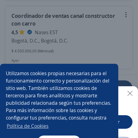
Coordinador de ventas canal constructor
con carro
4,5
Nases EST
Bogotá, D.C., Bogotá, D.C.
$ 4.500.000,00 (Mensual)
Ayer
Utilizamos cookies propias necesarias para el
funcionamiento correcto y personalización del
sitio web. También utilizamos cookies de
Anterior
Siguiente
terceros para fines analíticos y mostrarte
publicidad relacionada según tus preferencias.
Buscar es más fácil en la app
Para más información sobre las cookies y
Nuevas ofertas de empleo
Avísame
configurar tus preferencias, consulta nuestra
CT App
Abrir
Política de Cookies
Empleos similares