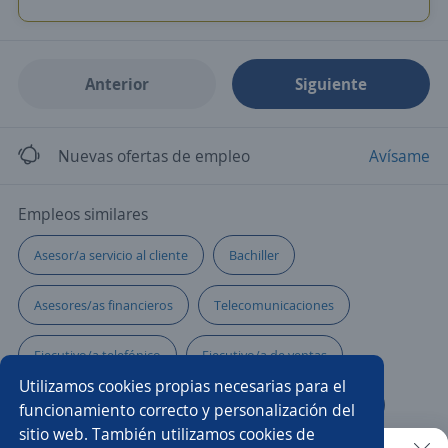
Anterior
Siguiente
Nuevas ofertas de empleo
Avísame
Empleos similares
Asesor/a servicio al cliente
Bachiller
Asesores/as financieros
Telecomunicaciones
Ejecutivo/a telefónico
Ejecutivo/a de ventas
Utilizamos cookies propias necesarias para el
Técnico/a de soporte
Asesor/a comercial freelance
funcionamiento correcto y personalización del
sitio web. También utilizamos cookies de