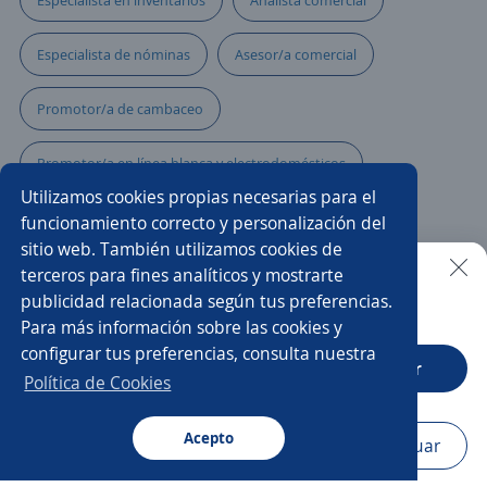
Especialista en inventarios
Analista comercial
Especialista de nóminas
Asesor/a comercial
Promotor/a de cambaceo
Promotor/a en línea blanca y electrodomésticos
Utilizamos cookies propias necesarias para el
Promotor/a asesor de venta
funcionamiento correcto y personalización del
sitio web. También utilizamos cookies de
Asesor/a comercial freelance
Ejecutivo/a comercial
terceros para fines analíticos y mostrarte
publicidad relacionada según tus preferencias.
Buscar es más fácil en la app
Para más información sobre las cookies y
Asesor/a call center ventas
configurar tus preferencias, consulta nuestra
CT App
Abrir
Asesor/a comercial de libranza
Especialista en ventas
Política de Cookies
Promotor/a comercial
Asesor/a técnico
Acepto
Navegador
Continuar
Buscar
Aplicaciones
Avisos
Favoritos
Menú