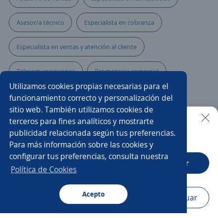
Asesor/a técnico
Especialista en cobranza
Especialista en ventas y atención al cliente
Telecomunicaciones
Promotor/a comercial
Utilizamos cookies propias necesarias para el
Especialista de nóminas
funcionamiento correcto y personalización del
sitio web. También utilizamos cookies de
Asesor/a comercial de tecnología
terceros para fines analíticos y mostrarte
publicidad relacionada según tus preferencias.
Buscar es más fácil en la app
Para más información sobre las cookies y
Asesor/a servicio al cliente
Promotor/a asesor de venta
configurar tus preferencias, consulta nuestra
CT App
Abrir
Asesor/a comercial freelance
Analista comercial
Política de Cookies
Comercial tienda
Ejecutivo/a comercial
Acepto
Navegador
Continuar
Buscar
Aplicaciones
Avisos
Favoritos
Menú