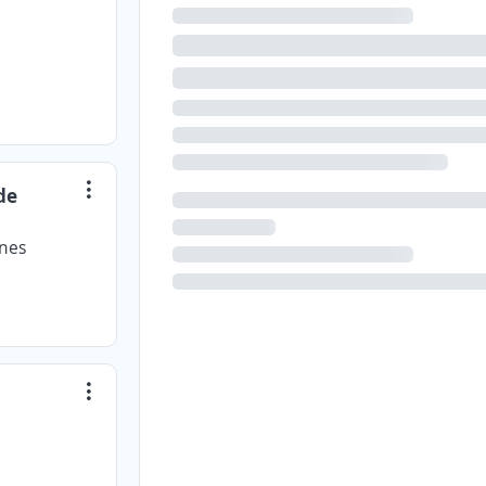
de
ones