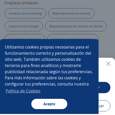
Empleos similares
Analista de marketing
Representante en ventas
Asesor/a tecnología
Representante de servicio al cliente
Ejecutivo/a comercial
Asesor/a comercial ferretero
Utilizamos cookies propias necesarias para el
Analista
Administrativo comercial
funcionamiento correcto y personalización del
sitio web. También utilizamos cookies de
Analista contable
Subgerente nacional de ventas
terceros para fines analíticos y mostrarte
publicidad relacionada según tus preferencias.
Buscar es más fácil en la app
Para más información sobre las cookies y
Agente de contact center
Asesores/as comerciales
configurar tus preferencias, consulta nuestra
CT App
Abrir
Administrativo financiero
Asesor/a inmobiliario
Política de Cookies
Supernumerario/a
Acepto
Navegador
Continuar
Buscar
Aplicaciones
Avisos
Favoritos
Menú