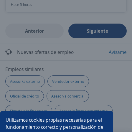
Hace 5 horas
Anterior
Siguiente
Nuevas ofertas de empleo
Avísame
Empleos similares
Asesor/a externo
Vendedor externo
Oficial de crédito
Asesor/a comercial
Ejecutivo/a financiero
Asesor/a financiero externo
Utilizamos cookies propias necesarias para el
Asesor/a telefónico
Mercaderista
funcionamiento correcto y personalización del