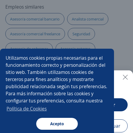
Empleos similares
Asesor/a comercial bancario
Analista comercial
Asesor/a comercial freelance
Seguridad
Asesor/a de cobranza
Asesor/a externo
Utilizamos cookies propias necesarias para el
Oficial de crédito
Comercial productos financieros
funcionamiento correcto y personalización del
sitio web. También utilizamos cookies de
Especialista en contabilidad
Comercial tienda
terceros para fines analíticos y mostrarte
publicidad relacionada según tus preferencias.
Buscar es más fácil en la app
Para más información sobre las cookies y
Analista de créditos
Asesor/a comercial
configurar tus preferencias, consulta nuestra
CT App
Abrir
Asesor/a comercial de telecomunicaciones
Política de Cookies
Ejecutivo/a comercial
Asesor/a financiero
Acepto
Navegador
Continuar