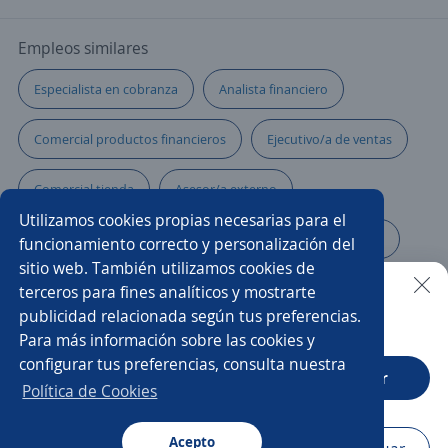
Empleos similares
Especialista en cobranza
Analista financiero
Comercial productos financieros
Ejecutivo/a de ventas
Comercial tienda
Asesor/a externo
Utilizamos cookies propias necesarias para el
Subgerente nacional de ventas
Ejecutivo/a financiero
funcionamiento correcto y personalización del
sitio web. También utilizamos cookies de
Servicio al cliente
Call center
terceros para fines analíticos y mostrarte
publicidad relacionada según tus preferencias.
Buscar es más fácil en la app
Para más información sobre las cookies y
Agente ventas telemarketing
Asesor/a financiero externo
configurar tus preferencias, consulta nuestra
CT App
Abrir
Asesor/a comercial
Analista de compras
Política de Cookies
Analista de cartera
Acepto