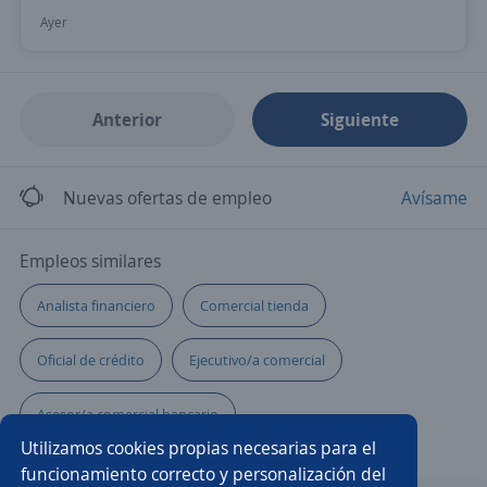
Ayer
Anterior
Siguiente
Nuevas ofertas de empleo
Avísame
Empleos similares
Analista financiero
Comercial tienda
Oficial de crédito
Ejecutivo/a comercial
Asesor/a comercial bancario
Utilizamos cookies propias necesarias para el
Asesor/a comercial de libranza
Analista de cartera
funcionamiento correcto y personalización del