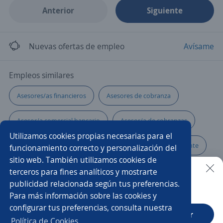
Anterior
Siguiente
Nuevas ofertas de empleo
Avísame
Empleos similares
Asesores/as financieros
Asesores de cobranza
Asesor/a comercial bancario
Asesor/a de cobranzas
Utilizamos cookies propias necesarias para el
Agente ventas telemarketing
Asesor/a servicio al cliente
funcionamiento correcto y personalización del
sitio web. También utilizamos cookies de
Call center
Asesor/a
Asesor/a de cartera
terceros para fines analíticos y mostrarte
publicidad relacionada según tus preferencias.
Buscar es más fácil en la app
Para más información sobre las cookies y
Asesor/a comercial de libranza
Cajero/a vendedor
configurar tus preferencias, consulta nuestra
CT App
Abrir
Especialista en cobranza
Servicio al cliente
Política de Cookies