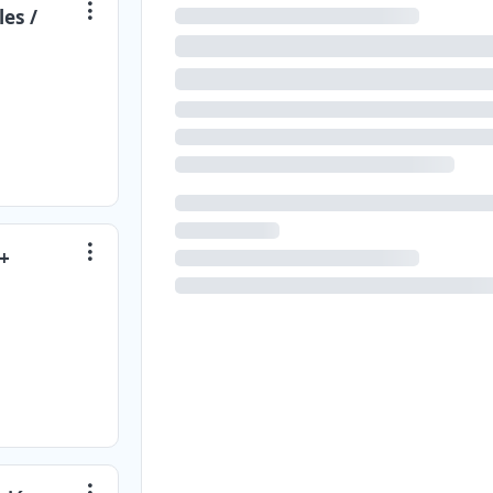
es /
 +