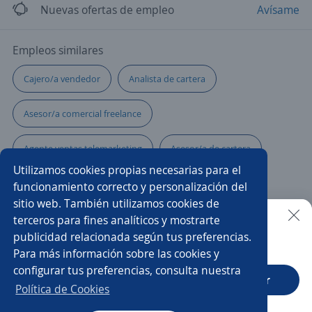
Nuevas ofertas de empleo
Avísame
Empleos similares
Cajero/a vendedor
Analista de cartera
Asesor/a comercial freelance
Agente ventas telemarketing
Asesor/a de cartera
Utilizamos cookies propias necesarias para el
Asesor/a comercial punto de venta
funcionamiento correcto y personalización del
sitio web. También utilizamos cookies de
Especialista en cobranza
Servicio al cliente
terceros para fines analíticos y mostrarte
publicidad relacionada según tus preferencias.
Buscar es más fácil en la app
Para más información sobre las cookies y
Asesor/a comercial bancario
Asesores/as financieros
configurar tus preferencias, consulta nuestra
CT App
Abrir
Analista de cobranzas
Asesor/a
Asesor/a comercial
Política de Cookies