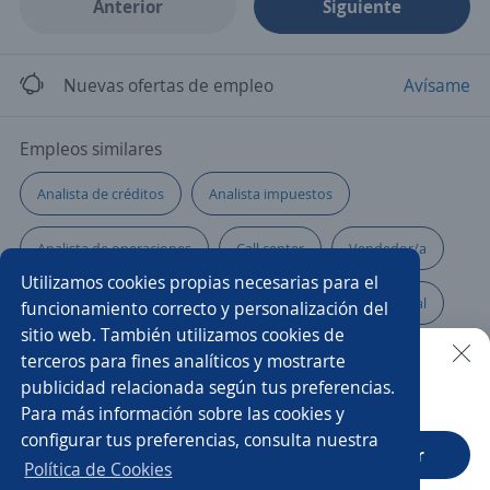
Anterior
Siguiente
Nuevas ofertas de empleo
Avísame
Empleos similares
Analista de créditos
Analista impuestos
Analista de operaciones
Call center
Vendedor/a
Utilizamos cookies propias necesarias para el
Analista contable
Analista
Ejecutivo/a comercial
funcionamiento correcto y personalización del
sitio web. También utilizamos cookies de
Asesor/a comercial freelance
Auxiliar administrativo/a
terceros para fines analíticos y mostrarte
publicidad relacionada según tus preferencias.
Buscar es más fácil en la app
Para más información sobre las cookies y
Bachiller
Asesor seguridad
configurar tus preferencias, consulta nuestra
CT App
Abrir
Auxiliares de enfermería
Auxiliar de cocina
Política de Cookies