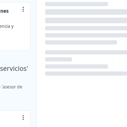
ones
encia y
servicios'
 'asesor de