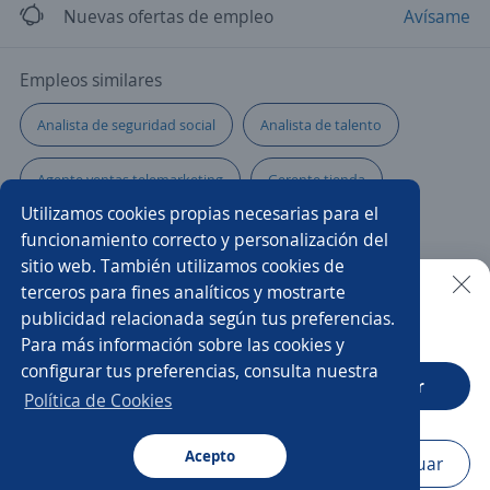
Nuevas ofertas de empleo
Avísame
Empleos similares
Analista de seguridad social
Analista de talento
Agente ventas telemarketing
Gerente tienda
Utilizamos cookies propias necesarias para el
Telecomunicaciones
Analista de soporte
funcionamiento correcto y personalización del
sitio web. También utilizamos cookies de
Analista de logística
Promotor/a de cambaceo
terceros para fines analíticos y mostrarte
publicidad relacionada según tus preferencias.
Buscar es más fácil en la app
Para más información sobre las cookies y
Asesor/a comercial agencia de viajes
Analista comercial
configurar tus preferencias, consulta nuestra
CT App
Abrir
Asesor seguridad
Seguridad
Asistente comercial
Política de Cookies
Asesor/a financiero externo
Técnico/a de soporte
Acepto
Navegador
Continuar