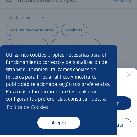
Empleos similares
Analista de operaciones
Analistas
Analista comercial
Asesores de cobranza
Utilizamos cookies propias necesarias para el
Asesor/a call center ventas
Asesor/a de cobranza
funcionamiento correcto y personalización del
sitio web. También utilizamos cookies de
Asesor/a comercial
Especialista de nóminas
terceros para fines analíticos y mostrarte
publicidad relacionada según tus preferencias.
Buscar es más fácil en la app
Para más información sobre las cookies y
Asesor/a comercial punto de venta
Gerente comercial
configurar tus preferencias, consulta nuestra
CT App
Abrir
Analista impuestos
Analista de gestión
Vendedora
Política de Cookies
Analista de comercio internacional
Ejecutivo/a comercial
Acepto
Navegador
Continuar
Buscar
Aplicaciones
Avisos
Favoritos
Menú