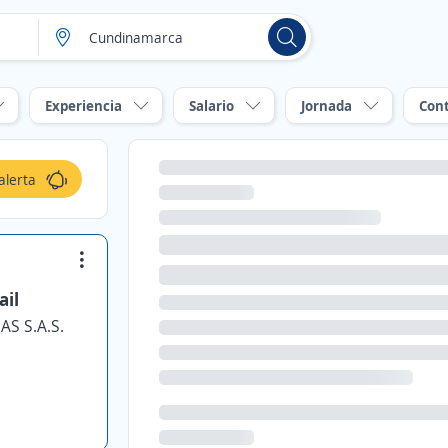
Experiencia
Salario
Jornada
Con
alerta
ail
S S.A.S.