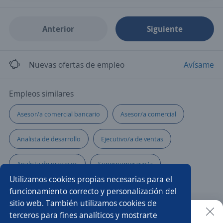
Anterior
Siguiente
Nuevas ofertas de empleo
Avísame
Empleos similares
Asesor/a comercial bancario
Asesor/a comercial
Analista de desarrollo
Ejecutivo/a de ventas
Analista de procesos
Supernumerario/a
Utilizamos cookies propias necesarias para el
Mercaderista
Analistas
funcionamiento correcto y personalización del
sitio web. También utilizamos cookies de
Analista de comercio internacional
terceros para fines analíticos y mostrarte