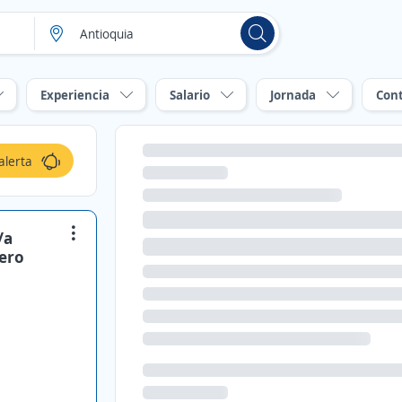
Experiencia
Salario
Jornada
Con
alerta
/a
iero