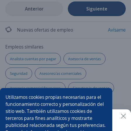
Anterior
Siguiente
Nuevas ofertas de empleo
Avísame
Empleos similares
Analista cuentas por pagar
Asesor/a de ventas
Seguridad
Asesores/as comerciales
Asesor/a comercial financiero
Ejecutivo/a de ventas
Utilizamos cookies propias necesarias para el
Asesor/a comercial de telecomunicaciones
funcionamiento correcto y personalización del
sitio web. También utilizamos cookies de
Analista contable bilingüe
Atención al público
terceros para fines analíticos y mostrarte
publicidad relacionada según tus preferencias.
Buscar es más fácil en la app