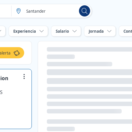
Experiencia
Salario
Jornada
Con
alerta
cion
.S