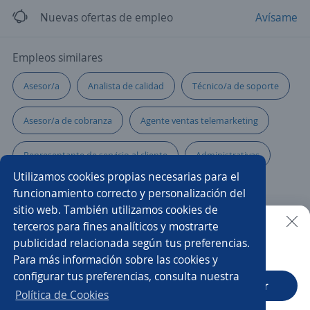
Nuevas ofertas de empleo
Avísame
Empleos similares
Asesor/a
Analista de calidad
Técnico/a de soporte
Asesor/a de cobranza
Agente ventas telemarketing
Representante de servicio al cliente
Administrativas
Utilizamos cookies propias necesarias para el
Bachiller
Servicio al cliente
funcionamiento correcto y personalización del
sitio web. También utilizamos cookies de
Asesor/a comercial punto de venta
terceros para fines analíticos y mostrarte
publicidad relacionada según tus preferencias.
Buscar es más fácil en la app
Para más información sobre las cookies y
Asesor/a de cobranzas
configurar tus preferencias, consulta nuestra
CT App
Abrir
Asesor/a comercial de telecomunicaciones
Analista
Política de Cookies