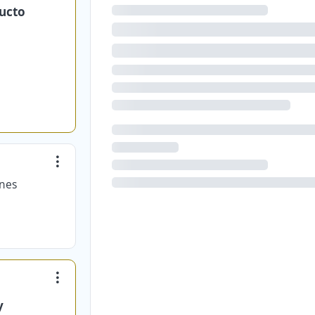
ducto
ones
y