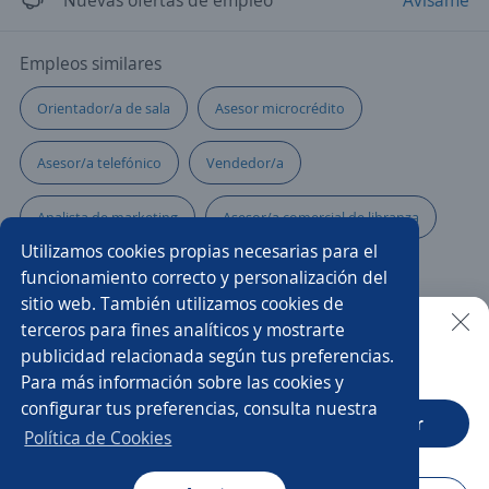
Nuevas ofertas de empleo
Avísame
Empleos similares
Orientador/a de sala
Asesor microcrédito
Asesor/a telefónico
Vendedor/a
Analista de marketing
Asesor/a comercial de libranza
Utilizamos cookies propias necesarias para el
Gerente tienda
Asesor/a de repuestos
funcionamiento correcto y personalización del
sitio web. También utilizamos cookies de
Asesor/a comercial de telecomunicaciones
terceros para fines analíticos y mostrarte
publicidad relacionada según tus preferencias.
Buscar es más fácil en la app
Para más información sobre las cookies y
Comercial tienda
Asesores de servicio
configurar tus preferencias, consulta nuestra
CT App
Abrir
Asesor/a de servicio
Vendedor comercial
Política de Cookies