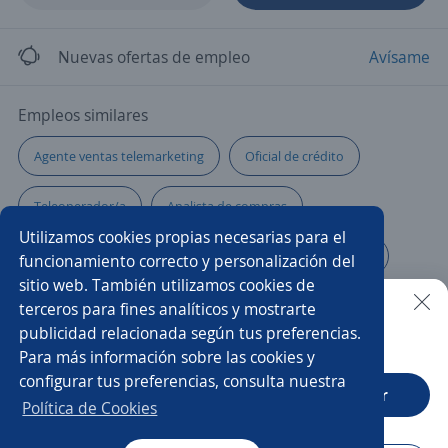
Nuevas ofertas de empleo
Avísame
Empleos similares
Agente ventas telemarketing
Oficial de crédito
Teleoperador/a
Analista de compras
Utilizamos cookies propias necesarias para el
Analista de gestión humana
Consultor/a de belleza
funcionamiento correcto y personalización del
sitio web. También utilizamos cookies de
Analista de datos
Asesor/a de cobranza
terceros para fines analíticos y mostrarte
publicidad relacionada según tus preferencias.
Buscar es más fácil en la app
Para más información sobre las cookies y
Asesor/a comercial industrial
Analista de talento
configurar tus preferencias, consulta nuestra
CT App
Abrir
Promotor/a de cambaceo
Analista de calidad
Política de Cookies