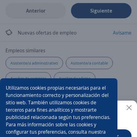
Anterior
Siguiente
Nuevas ofertas de empleo
Avísame
Empleos similares
Asistente/a administrativo
Asistente/a contable
Auxiliar de compras
Auxiliar de oficina
Utilizamos cookies propias necesarias para el
Auxiliar administrativo/a
Asistente/a financiero
funcionamiento correcto y personalización del
sitio web. También utilizamos cookies de
Auxiliar contable y administrativo
Auxiliar contable
terceros para fines analíticos y mostrarte
publicidad relacionada según tus preferencias.
Buscar es más fácil en la app
Para más información sobre las cookies y
Auxiliar de cartera
Administrativo financiero
configurar tus preferencias, consulta nuestra
CT App
Abrir