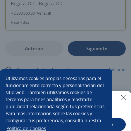
Bogotá, D.C., Bogotá, D.C.
$ 2.300.000,00 (Mensual)
Hace 4 días
Anterior
Siguiente
Nuevas ofertas de empleo
Avísame
Utilizamos cookies propias necesarias para el
funcionamiento correcto y personalización del
Empleos similares
sitio web. También utilizamos cookies de
Auxiliar reclutamiento
Auxiliar contable y administrativo
terceros para fines analíticos y mostrarte
publicidad relacionada según tus preferencias.
Buscar es más fácil en la app
Para más información sobre las cookies y
Auxiliar administrativo/a
Asistente de gerencia
configurar tus preferencias, consulta nuestra
CT App
Abrir
Asistente/a de gerencia comercial
Auxiliar contable
Política de Cookies