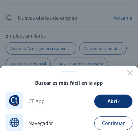
Nuevas ofertas de empleo
Avísame
Empleos similares
Asistente/a de gerencia comercial
Asistente/a contable
Asistente comercial
Auxiliar administrativo/a
Auxiliar contable
Auxiliar reclutamiento
Buscar es más fácil en la app
Asistente de gerencia
Auxiliar contable y administrativo
CT App
Abrir
Navegador
Continuar
Buscar
Aplicaciones
Avisos
Favoritos
Menú