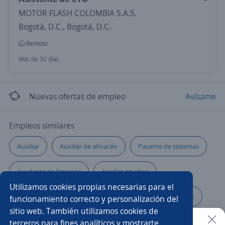
MOTOR FLASH COLOMBIA S.A.S.
Bogotá, D.C., Bogotá, D.C.
Remoto
Más de 30 días
Nuevas ofertas de empleo
Avísame
Empleos similares
Auxiliar
Auxiliar de almacén
Pasante de sistemas
Ayudante de limpieza
Auxiliar en obra
Utilizamos cookies propias necesarias para el
Auxiliar de seguridad
Ayudante de servicios generales
funcionamiento correcto y personalización del
sitio web. También utilizamos cookies de
Auxiliar de contratación
Auxiliar de metalmecánica
terceros para fines analíticos y mostrarte