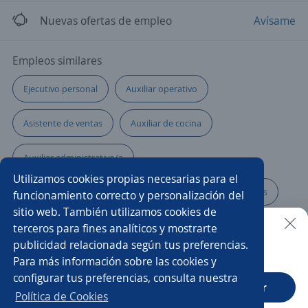
Nuevas ofertas de empleo
Avísame
Empleos similares
Ejecutivo personal
Auxiliar operativo
Asistente de ventas
Auxiliar de cocina
Auxiliar administrativo/a
Utilizamos cookies propias necesarias para el
Auxiliar contable y administrativo
Auxiliar de compras
funcionamiento correcto y personalización del
sitio web. También utilizamos cookies de
Auxiliar de enfermería
Auxiliar
terceros para fines analíticos y mostrarte
publicidad relacionada según tus preferencias.
Buscar es más fácil en la app
Para más información sobre las cookies y
Asistente de gerencia
Auxiliar contable
configurar tus preferencias, consulta nuestra
CT App
Abrir
Asistente/a contable
Asistente/a de comercio exterior
Política de Cookies