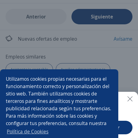
Anterior
Siguiente
Nuevas ofertas de empleo
Avísame
Empleos similares
Asistente/a contable
Auxiliar administrativo/a
Utilizamos cookies propias necesarias para el
Asistenta administrativa
Auxiliar contable
funcionamiento correcto y personalización del
sitio web. También utilizamos cookies de
Asistente de recursos humanos
Gestión Humana
terceros para fines analíticos y mostrarte
publicidad relacionada según tus preferencias.
Buscar es más fácil en la app
Para más información sobre las cookies y
Auxiliar reclutamiento
Auxiliar de nómina
configurar tus preferencias, consulta nuestra
CT App
Abrir
Auxiliar contable y administrativo
Auxiliar de enfermería
Política de Cookies