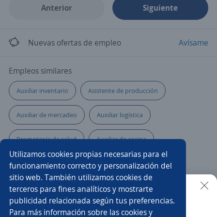
Anterior
Siguiente
Nuevas ofertas de empleo
Avísame
Empleos similares
Auxiliar inventario
Asistente de producción
Auxiliar de mercadeo
Auxiliar logística
Promotor/a de salud
Auxiliar de cocina
Utilizamos cookies propias necesarias para el
Asesor/a comercial freelance
Servicio al cliente
funcionamiento correcto y personalización del
sitio web. También utilizamos cookies de
Auxiliar operativo
Atención a clientes
terceros para fines analíticos y mostrarte
publicidad relacionada según tus preferencias.
Buscar es más fácil en la app
Para más información sobre las cookies y
Auxiliar de mantenimiento
Auxiliar de contratación