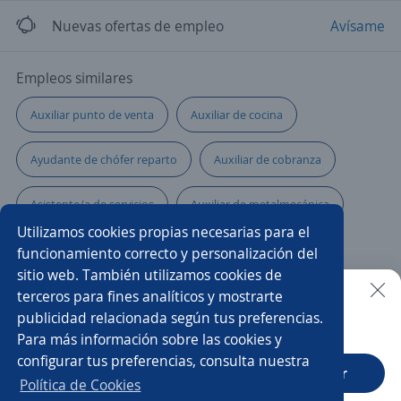
Nuevas ofertas de empleo
Avísame
Empleos similares
Auxiliar punto de venta
Auxiliar de cocina
Ayudante de chófer reparto
Auxiliar de cobranza
Asistente/a de servicios
Auxiliar de metalmecánica
Utilizamos cookies propias necesarias para el
Producción
Ayudante de limpieza
funcionamiento correcto y personalización del
sitio web. También utilizamos cookies de
Supervisor/a de personal
Chófer ayudante
terceros para fines analíticos y mostrarte
publicidad relacionada según tus preferencias.
Buscar es más fácil en la app
Para más información sobre las cookies y
Auxiliar de carpinteria
Asistenta administrativa
configurar tus preferencias, consulta nuestra
CT App
Abrir
Recepcionista auxiliar administrativo
Política de Cookies