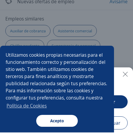
Nuevas ofertas de empleo
Avísame
Empleos similares
Auxiliar de cobranza
Asistente comercial
Chófer ayudante
Supervisor/a de personal
Utilizamos cookies propias necesarias para el
Ayudante de servicios generales
Auxiliar en obra
funcionamiento correcto y personalización del
sitio web. También utilizamos cookies de
Auxiliar contable
Ayudante de chófer reparto
terceros para fines analíticos y mostrarte
publicidad relacionada según tus preferencias.
Buscar es más fácil en la app
Para más información sobre las cookies y
Auxiliar de planta
Ayudante mecánico
Ayudante
configurar tus preferencias, consulta nuestra
CT App
Abrir
Servicio al cliente
Auxiliar contable y administrativo
Política de Cookies
Auxiliar contable contador
Producción
Acepto
Navegador
Continuar
Buscar
Aplicaciones
Avisos
Favoritos
Menú