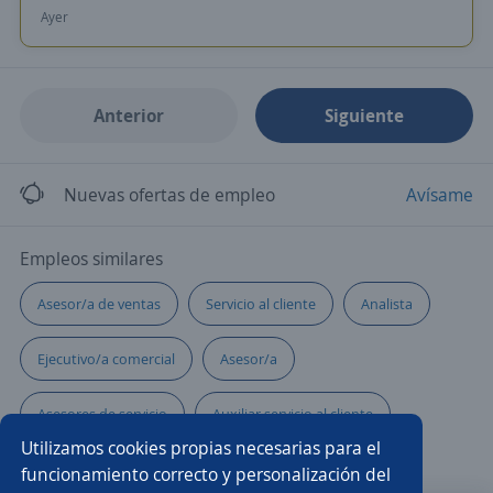
Ayer
Anterior
Siguiente
Nuevas ofertas de empleo
Avísame
Empleos similares
Asesor/a de ventas
Servicio al cliente
Analista
Ejecutivo/a comercial
Asesor/a
Asesores de servicio
Auxiliar servicio al cliente
Utilizamos cookies propias necesarias para el
Telecomunicaciones
Velador/a
funcionamiento correcto y personalización del