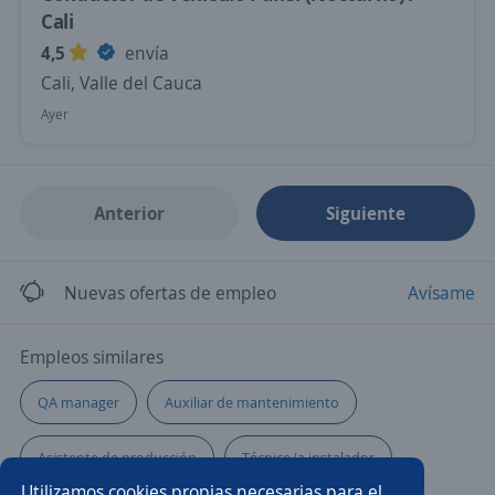
Cali
4,5
envía
Cali, Valle del Cauca
Ayer
Anterior
Siguiente
Nuevas ofertas de empleo
Avísame
Empleos similares
QA manager
Auxiliar de mantenimiento
Asistente de producción
Técnico/a instalador
Utilizamos cookies propias necesarias para el