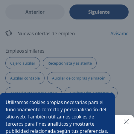
Anterior
Siguiente
Nuevas ofertas de empleo
Avísame
Empleos similares
Cajero auxiliar
Recepcionista y asistente
Auxiliar contable
Auxiliar de compras y almacén
Aprendiz etapa productiva
Auxiliar administrativo/a
Utilizamos cookies propias necesarias para el
Auxiliar de enfermería
Recepcionista
funcionamiento correcto y personalización del
sitio web. También utilizamos cookies de
Auxiliar de archivo
Administrativo facturación
terceros para fines analíticos y mostrarte
publicidad relacionada según tus preferencias.
Buscar es más fácil en la app