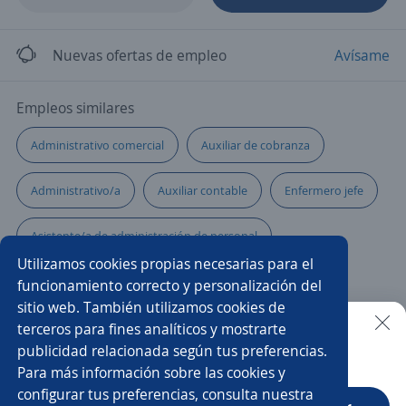
Nuevas ofertas de empleo
Avísame
Empleos similares
Administrativo comercial
Auxiliar de cobranza
Administrativo/a
Auxiliar contable
Enfermero jefe
Asistente/a de administración de personal
Utilizamos cookies propias necesarias para el
Auxiliar de archivo
Auxiliar de cartera
funcionamiento correcto y personalización del
sitio web. También utilizamos cookies de
Asistente telefónico
Auxiliares administrativos
terceros para fines analíticos y mostrarte
publicidad relacionada según tus preferencias.
Buscar es más fácil en la app
Para más información sobre las cookies y
Auxiliar de oficina
Auxiliar de mercadeo
configurar tus preferencias, consulta nuestra