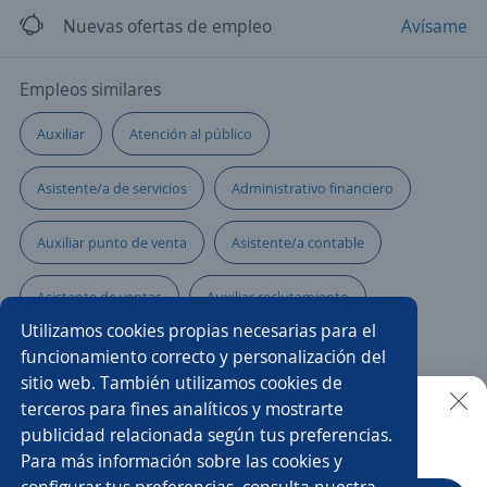
Nuevas ofertas de empleo
Avísame
Empleos similares
Auxiliar
Atención al público
Asistente/a de servicios
Administrativo financiero
Auxiliar punto de venta
Asistente/a contable
Asistente de ventas
Auxiliar reclutamiento
Utilizamos cookies propias necesarias para el
Auxiliar contable y administrativo
funcionamiento correcto y personalización del
sitio web. También utilizamos cookies de
Auxiliar servicio al cliente
terceros para fines analíticos y mostrarte
publicidad relacionada según tus preferencias.
Buscar es más fácil en la app
Para más información sobre las cookies y
Asistente/a de administración de personal
configurar tus preferencias, consulta nuestra