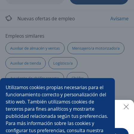
Nuevas ofertas de empleo
Avísame
Empleos similares
Auxiliar de almacén y ventas
Mensajero/a motorizado/a
Auxiliar de tienda
Logístico/a
Ayudante de chófer reparto
Chófer
Utilizamos cookies propias necesarias para el
Asistente de ventas
Almacenista
funcionamiento correcto y personalización del
sitio web. También utilizamos cookies de
Auxiliar de almacén
Auxiliar de ruta
Mensajero/a
terceros para fines analíticos y mostrarte
publicidad relacionada según tus preferencias.
Buscar es más fácil en la app
Para más información sobre las cookies y
Asistente de producción
Auxiliar de almacén y logística
configurar tus preferencias, consulta nuestra