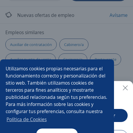
Nuevas ofertas de empleo
Avísame
Empleos similares
Auxiliar de contratación
Cabinero/a
Auxiliar punto de venta
Cocinero/a
Restaurante
Utilizamos cookies propias necesarias para el
Ayudante de cocina producción
Auxiliar de cocina
funcionamiento correcto y personalización del
sitio web. También utilizamos cookies de
Asistente de ventas
Auxiliar
terceros para fines analíticos y mostrarte
publicidad relacionada según tus preferencias.
Buscar es más fácil en la app
Para más información sobre las cookies y
Asistente/a administrativo
Ayudante de cocina y mesero
configurar tus preferencias, consulta nuestra
CT App
Abrir
Auxiliar servicio al cliente
Auxiliar de panadería
Política de Cookies