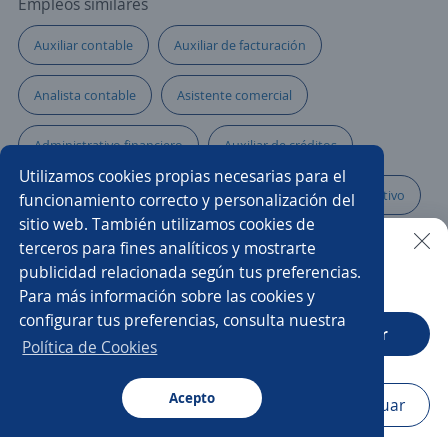
Empleos similares
Auxiliar contable
Auxiliar de facturación
Analista contable
Asistente comercial
Administrativo financiero
Auxiliar de créditos
Utilizamos cookies propias necesarias para el
Auxiliar en crédito y cobranza
Asistente/a administrativo
funcionamiento correcto y personalización del
sitio web. También utilizamos cookies de
Recepcionista auxiliar administrativo
Auxiliar de oficina
terceros para fines analíticos y mostrarte
publicidad relacionada según tus preferencias.
Buscar es más fácil en la app
Para más información sobre las cookies y
Auxiliar de auditoría
Auxiliar de compras
configurar tus preferencias, consulta nuestra
CT App
Abrir
Asistente cobranza
Auxiliar administrativo/a
Política de Cookies
Auxiliar inventario
Acepto
Navegador
Continuar
Buscar
Aplicaciones
Avisos
Favoritos
Menú