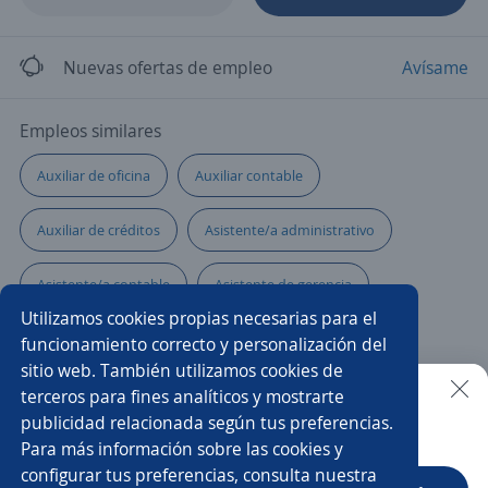
Nuevas ofertas de empleo
Avísame
Empleos similares
Auxiliar de oficina
Auxiliar contable
Auxiliar de créditos
Asistente/a administrativo
Asistente/a contable
Asistente de gerencia
Utilizamos cookies propias necesarias para el
Auxiliar de nómina
Auxiliar de auditoría
funcionamiento correcto y personalización del
sitio web. También utilizamos cookies de
Auxiliar de cartera
Recepcionista auxiliar administrativo
terceros para fines analíticos y mostrarte
publicidad relacionada según tus preferencias.
Buscar es más fácil en la app
Para más información sobre las cookies y
Auxiliar administrativo/a
Asistente/a financiero
configurar tus preferencias, consulta nuestra