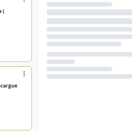
 (
scargue