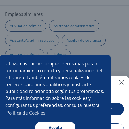
Empleos similares
Auxiliar de nómina
Asistenta administrativa
Asistente/a administrativo
Auxiliar de cobranza
Auxiliar de oficina
Clarkista
Utilizamos cookies propias necesarias para el
Administrativo financiero
Asistente de gerencia
funcionamiento correcto y personalización del
sitio web. También utilizamos cookies de
Asistente comercial
Asistente de recursos humanos
terceros para fines analíticos y mostrarte
publicidad relacionada según tus preferencias.
Buscar es más fácil en la app
Para más información sobre las cookies y
Supernumerario/a
Auxiliar de archivo
configurar tus preferencias, consulta nuestra
CT App
Abrir
Asistente/a de administración de personal
Asistente
Política de Cookies
Administrador/a punto de venta
Acepto